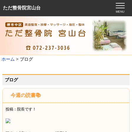
ただ整骨院宮山台
MENU
ホーム
ブログ
ブログ
今週の読書📚
投稿：院長です！