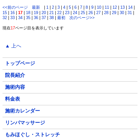
<<前のページ
最新
|
1
|
2
|
3
|
4
|
5
|
6
|
7
|
8
|
9
|
10
|
11
|
12
|
13
|
14
|
15
|
16
|
17
|
18
|
19
|
20
|
21
|
22
|
23
|
24
|
25
|
26
|
27
|
28
|
29
|
30
|
31
|
32
|
33
|
34
|
35
|
36
|
37
|
38
|
最初
次のページ>>
現在
17
ページ目を表示しています
▲ 上へ
トップページ
院長紹介
施術内容
料金表
施術カレンダー
リンパマッサージ
もみほぐし・ストレッチ