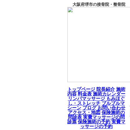
大阪府堺市の接骨院・整骨院 
トップページ
院長紹介
施術
内容
料金表
施術カレンダー
リンパマッサージ
もみほぐ
し・ストレッチ
ブルブルマ
シーン
ブログ
お問い合わせ
アクセス・地図
保険施術の
問診表
実費マッサージの問
診票
保険施術の予約
実費マ
ッサージの予約