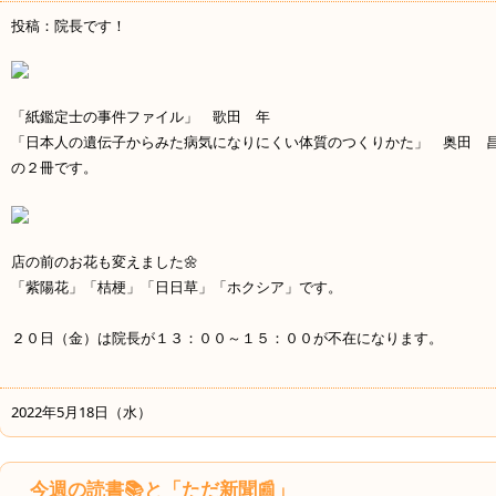
投稿：院長です！
「紙鑑定士の事件ファイル」 歌田 年
「日本人の遺伝子からみた病気になりにくい体質のつくりかた」 奥田 
の２冊です。
店の前のお花も変えました🌼
「紫陽花」「桔梗」「日日草」「ホクシア」です。
２０日（金）は院長が１３：００～１５：００が不在になります。
2022年5月18日（水）
今週の読書📚と「ただ新聞📰」