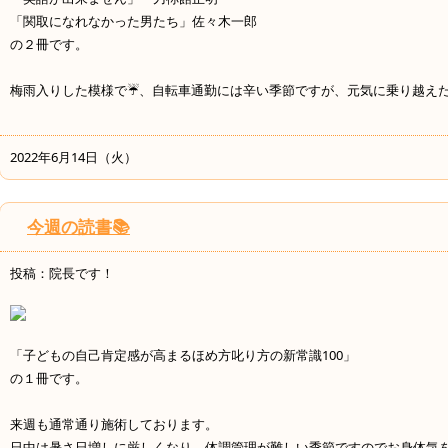
「関取になれなかった男たち」佐々木一郎
の２冊です。
梅雨入りした模様で☔、自転車通勤には辛い季節ですが、元気に乗り越えたいと
2022年6月14日（火）
今週の読書📚
投稿：院長です！
「子どもの自己肯定感が高まるほめ方叱り方の新常識100」
の１冊です。
来週も通常通り施術しております。
日中は暑さ日増しに厳しくなり、体調管理が難しい季節ですのでお身体気