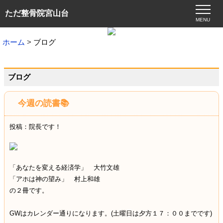
ただ整骨院宮山台
MENU
ホーム
ブログ
ブログ
今週の読書📚
投稿：院長です！
「あなたを変える経済学」 大竹文雄
「アホは神の望み」 村上和雄
の２冊です。
GWはカレンダー通りになります。(土曜日は夕方１７：００までです)