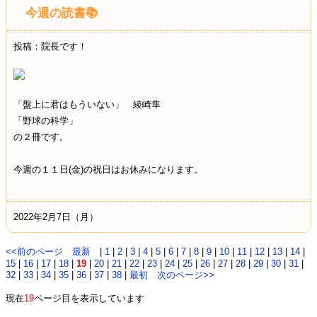
今週の読書📚
投稿：院長です！
「盤上に君はもういない」 綾崎隼
「野球の科学」
の２冊です。
今週の１１日(金)の祝日はお休みになります。
2022年2月7日（月）
<<前のページ
最新
|
1
|
2
|
3
|
4
|
5
|
6
|
7
|
8
|
9
|
10
|
11
|
12
|
13
|
14
|
15
|
16
|
17
|
18
|
19
|
20
|
21
|
22
|
23
|
24
|
25
|
26
|
27
|
28
|
29
|
30
|
31
|
32
|
33
|
34
|
35
|
36
|
37
|
38
|
最初
次のページ>>
現在
19
ページ目を表示しています